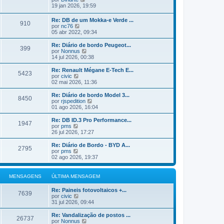
e
n
m
ú
e
19 jan 2026, 19:59
m
s
a
l
j
a
M
t
a
Re: DB de um Mokka-e Verde ...
g
e
i
910
a
V
por
nc76
e
n
m
ú
e
05 abr 2022, 09:34
m
s
a
l
j
a
M
t
a
Re: Diário de bordo Peugeot...
g
e
i
399
a
V
por
Nonnus
e
n
m
ú
e
14 jul 2026, 00:38
m
s
a
l
j
a
M
t
a
Re: Renault Mégane E-Tech E...
g
e
5423
i
a
V
por
civic
e
n
m
ú
e
02 mai 2026, 11:36
m
s
a
l
j
a
M
t
a
Re: Diário de bordo Model 3...
g
e
8450
i
a
V
por
rjspedition
e
n
m
ú
e
01 ago 2026, 16:04
m
s
a
l
j
a
M
t
a
Re: DB ID.3 Pro Performance...
g
e
1947
i
a
V
por
pms
e
n
m
ú
e
26 jul 2026, 17:27
m
s
a
l
j
a
M
t
a
Re: Diário de Bordo - BYD A...
g
e
2795
i
a
V
por
pms
e
n
m
ú
e
02 ago 2026, 19:37
m
s
a
l
j
a
M
t
a
g
e
i
a
MENSAGENS
ÚLTIMA MENSAGEM
e
n
m
ú
m
s
a
l
Re: Paineis fotovoltaicos +...
a
M
t
7639
V
por
civic
g
e
i
e
31 jul 2026, 09:44
e
n
m
j
m
s
a
a
Re: Vandalização de postos ...
a
M
26737
a
V
por
Nonnus
g
e