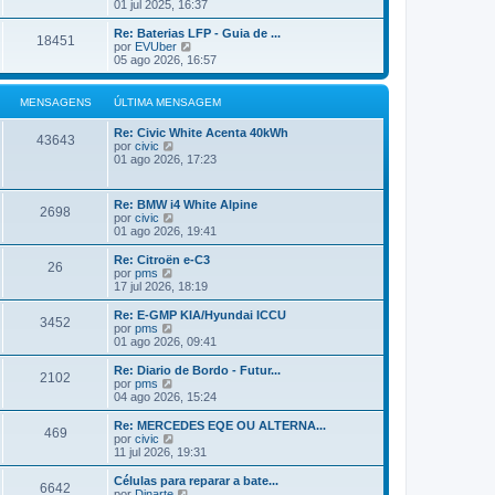
ú
e
01 jul 2025, 16:37
a
l
j
M
t
a
Re: Baterias LFP - Guia de ...
e
18451
i
a
V
por
EVUber
n
m
ú
e
05 ago 2026, 16:57
s
a
l
j
a
M
t
a
g
e
i
a
MENSAGENS
ÚLTIMA MENSAGEM
e
n
m
ú
m
s
a
l
Re: Civic White Acenta 40kWh
a
M
t
43643
V
por
civic
g
e
i
e
01 ago 2026, 17:23
e
n
m
j
m
s
a
a
a
M
a
g
Re: BMW i4 White Alpine
e
2698
ú
e
V
por
civic
n
l
m
e
01 ago 2026, 19:41
s
t
j
a
i
a
g
Re: Citroën e-C3
m
26
a
e
V
por
pms
a
ú
m
e
17 jul 2026, 18:19
M
l
j
e
t
a
Re: E-GMP KIA/Hyundai ICCU
n
3452
i
a
V
por
pms
s
m
ú
e
01 ago 2026, 09:41
a
a
l
j
g
M
t
a
Re: Diario de Bordo - Futur...
e
e
2102
i
a
V
por
pms
m
n
m
ú
e
04 ago 2026, 15:24
s
a
l
j
a
M
t
a
Re: MERCEDES EQE OU ALTERNA...
g
e
469
i
a
V
por
civic
e
n
m
ú
e
11 jul 2026, 19:31
m
s
a
l
j
a
M
t
a
Células para reparar a bate...
g
e
6642
i
a
V
por
Dinarte