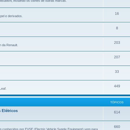
tsubishi, incluindo os clones de outras marcas.
16
pel e derivados.
8
203
n da Renault.
207
33
449
Leaf.
TÓPICOS
 Elétricos
614
660
m conhecidos por EVSE (Electric Vehicle Supply Equipment) vem para