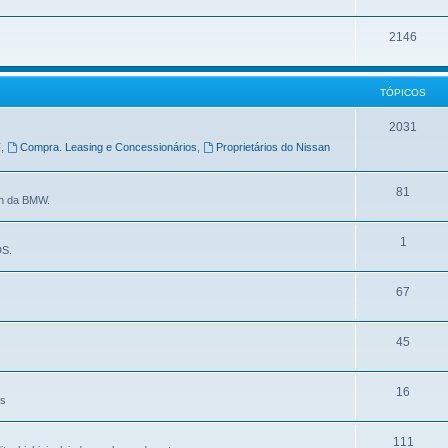
2146
TÓPICOS
2031
F
,
Compra. Leasing e Concessionários
,
Proprietários do Nissan
81
in da BMW.
1
DS.
67
45
16
es
111