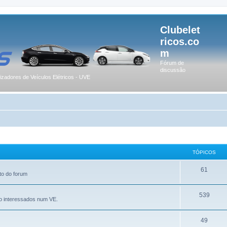
Clubelet
ricos.co
m
Fórum de
discussão
lizadores de Veículos Elétricos - UVE
TÓPICOS
61
to do forum
539
o interessados num VE.
49