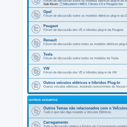
Fórum de discussão sobre os modelos elétricos plug-in da Mi
Sub-fórum:
Mitsubishi I-MiEV, Citroen C0 e Peugeot Ion
Opel
Fórum de discussão sobre os modelos elétricos plug-in da O
Peugeot
Fórum de discussão dos VE e híbridos plug-in da Peugeot
Renault
Fórum de discussão sobre todos os modelos elétricos plug-i
Tesla
Fórum de discussão sobre todos os modelos da Tesla.
VW
Fórum de discussão dos VE e híbridos plug-in da VW
Outros veículos elétricos e híbridos Plug-In
Outros veículos elétricos, incluindo concorrentes do Nissan 
OUTROS ASSUNTOS
Outros Temas não relacionados com o VeÍculos
Tudo o que não diga respeito a Veículos Elétricos.
Carregamento
Toda a discussão relativa a Pontos de Carregamento també