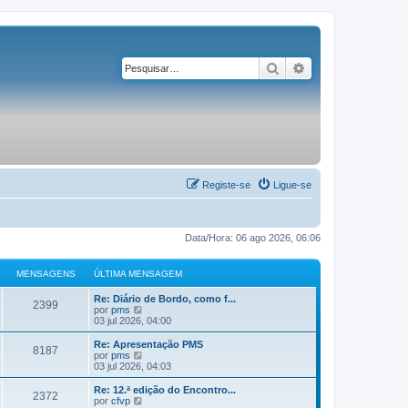
Pesquisar
Pesquisa avançad
Registe-se
Ligue-se
Data/Hora: 06 ago 2026, 06:06
MENSAGENS
ÚLTIMA MENSAGEM
Re: Diário de Bordo, como f...
2399
V
por
pms
e
03 jul 2026, 04:00
j
a
Re: Apresentação PMS
8187
a
V
por
pms
ú
e
03 jul 2026, 04:03
l
j
t
a
Re: 12.ª edição do Encontro...
2372
i
a
V
por
cfvp
m