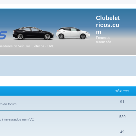
Clubelet
ricos.co
m
Fórum de
discussão
lizadores de Veículos Elétricos - UVE
TÓPICOS
61
to do forum
539
o interessados num VE.
49