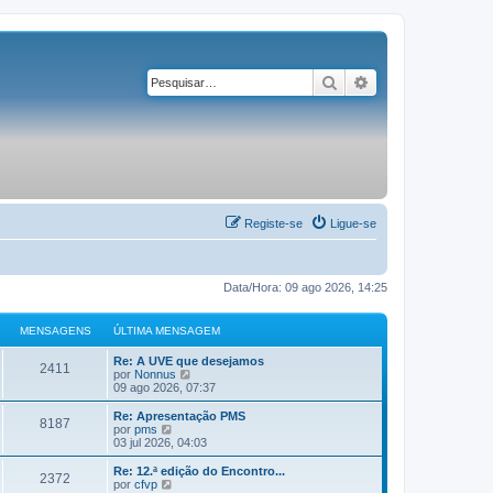
Pesquisar
Pesquisa avançad
Registe-se
Ligue-se
Data/Hora: 09 ago 2026, 14:25
MENSAGENS
ÚLTIMA MENSAGEM
Re: A UVE que desejamos
2411
V
por
Nonnus
e
09 ago 2026, 07:37
j
a
Re: Apresentação PMS
8187
a
V
por
pms
ú
e
03 jul 2026, 04:03
l
j
t
a
Re: 12.ª edição do Encontro...
2372
i
a
V
por
cfvp
m