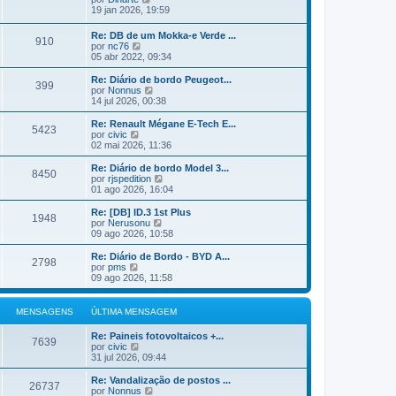
e
n
m
ú
e
19 jan 2026, 19:59
m
s
a
l
j
a
M
t
a
Re: DB de um Mokka-e Verde ...
g
e
i
910
a
V
por
nc76
e
n
m
ú
e
05 abr 2022, 09:34
m
s
a
l
j
a
M
t
a
Re: Diário de bordo Peugeot...
g
e
i
399
a
V
por
Nonnus
e
n
m
ú
e
14 jul 2026, 00:38
m
s
a
l
j
a
M
t
a
Re: Renault Mégane E-Tech E...
g
e
5423
i
a
V
por
civic
e
n
m
ú
e
02 mai 2026, 11:36
m
s
a
l
j
a
M
t
a
Re: Diário de bordo Model 3...
g
e
8450
i
a
V
por
rjspedition
e
n
m
ú
e
01 ago 2026, 16:04
m
s
a
l
j
a
M
t
a
Re: [DB] ID.3 1st Plus
g
e
1948
i
a
V
por
Nerusonu
e
n
m
ú
e
09 ago 2026, 10:58
m
s
a
l
j
a
M
t
a
Re: Diário de Bordo - BYD A...
g
e
2798
i
a
V
por
pms
e
n
m
ú
e
09 ago 2026, 11:58
m
s
a
l
j
a
M
t
a
g
e
i
a
MENSAGENS
ÚLTIMA MENSAGEM
e
n
m
ú
m
s
a
l
Re: Paineis fotovoltaicos +...
a
M
t
7639
V
por
civic
g
e
i
e
31 jul 2026, 09:44
e
n
m
j
m
s
a
a
Re: Vandalização de postos ...
a
M
26737
a
V
por
Nonnus
g
e