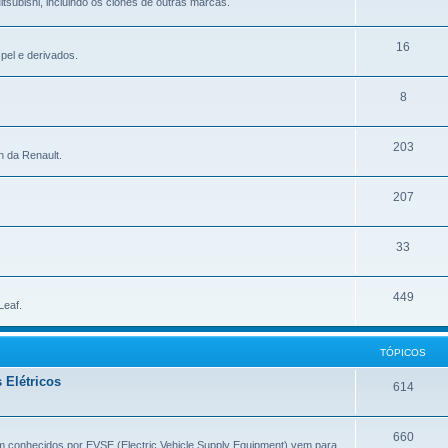
tsubishi, incluindo os clones de outras marcas.
16
pel e derivados.
8
203
n da Renault.
207
33
449
Leaf.
TÓPICOS
 Elétricos
614
660
m conhecidos por EVSE (Electric Vehicle Supply Equipment) vem para