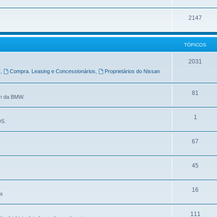
2147
TÓPICOS
2031
F
,
Compra. Leasing e Concessionários
,
Proprietários do Nissan
81
in da BMW.
1
DS.
67
45
16
es
111