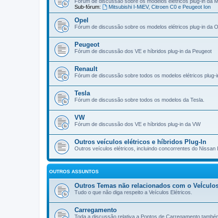
Fórum de discussão sobre os modelos elétricos plug-in da Mi
Sub-fórum:
Mitsubishi I-MiEV, Citroen C0 e Peugeot Ion
Opel
Fórum de discussão sobre os modelos elétricos plug-in da O
Peugeot
Fórum de discussão dos VE e híbridos plug-in da Peugeot
Renault
Fórum de discussão sobre todos os modelos elétricos plug-i
Tesla
Fórum de discussão sobre todos os modelos da Tesla.
VW
Fórum de discussão dos VE e híbridos plug-in da VW
Outros veículos elétricos e híbridos Plug-In
Outros veículos elétricos, incluindo concorrentes do Nissan 
OUTROS ASSUNTOS
Outros Temas não relacionados com o VeÍculos
Tudo o que não diga respeito a Veículos Elétricos.
Carregamento
Toda a discussão relativa a Pontos de Carregamento també