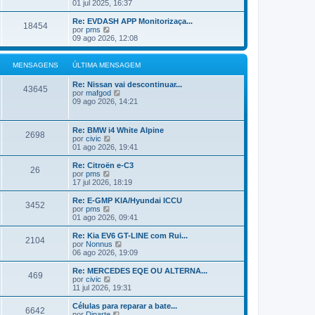
ú
e
01 jul 2025, 16:37
a
l
j
M
t
a
Re: EVDASH APP Monitorizaça...
e
18454
i
a
V
por
pms
n
m
ú
e
09 ago 2026, 12:08
s
a
l
j
a
M
t
a
g
e
i
a
MENSAGENS
ÚLTIMA MENSAGEM
e
n
m
ú
m
s
a
l
Re: Nissan vai descontinuar...
a
M
t
43645
V
por
mafgod
g
e
i
e
09 ago 2026, 14:21
e
n
m
j
m
s
a
a
a
M
a
g
Re: BMW i4 White Alpine
e
2698
ú
e
V
por
civic
n
l
m
e
01 ago 2026, 19:41
s
t
j
a
i
a
g
Re: Citroën e-C3
m
26
a
e
V
por
pms
a
ú
m
e
17 jul 2026, 18:19
M
l
j
e
t
a
Re: E-GMP KIA/Hyundai ICCU
n
3452
i
a
V
por
pms
s
m
ú
e
01 ago 2026, 09:41
a
a
l
j
g
M
t
a
Re: Kia EV6 GT-LINE com Rui...
e
e
2104
i
a
V
por
Nonnus
m
n
m
ú
e
06 ago 2026, 19:09
s
a
l
j
a
M
t
a
Re: MERCEDES EQE OU ALTERNA...
g
e
469
i
a
V
por
civic
e
n
m
ú
e
11 jul 2026, 19:31
m
s
a
l
j
a
M
t
a
Células para reparar a bate...
g
e
6642
i
a
V
por
Dinarte