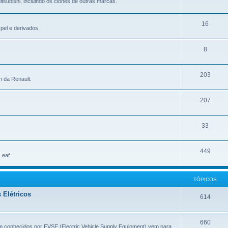
tsubishi, incluindo os clones de outras marcas.
16
pel e derivados.
8
203
n da Renault.
207
33
449
Leaf.
TÓPICOS
 Elétricos
614
660
m conhecidos por EVSE (Electric Vehicle Supply Equipment) vem para