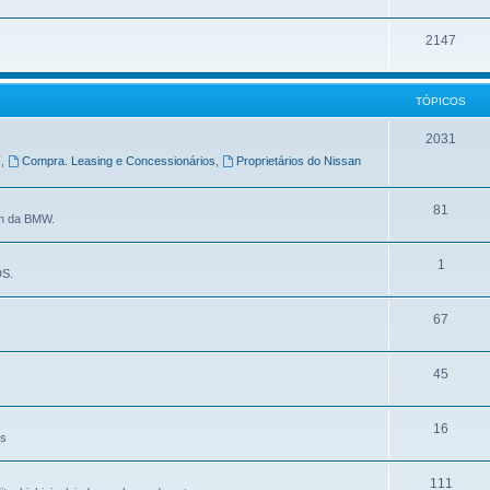
2147
TÓPICOS
2031
F
,
Compra. Leasing e Concessionários
,
Proprietários do Nissan
81
in da BMW.
1
DS.
67
45
16
es
111