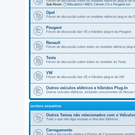
Fórum de discussão sobre os modelos elétricos plug-in da Mi
Sub-fórum:
Mitsubishi I-MiEV, Citroen C0 e Peugeot Ion
Opel
Fórum de discussão sobre os modelos elétricos plug-in da O
Peugeot
Fórum de discussão dos VE e híbridos plug-in da Peugeot
Renault
Fórum de discussão sobre todos os modelos elétricos plug-i
Tesla
Fórum de discussão sobre todos os modelos da Tesla.
VW
Fórum de discussão dos VE e híbridos plug-in da VW
Outros veículos elétricos e híbridos Plug-In
Outros veículos elétricos, incluindo concorrentes do Nissan 
OUTROS ASSUNTOS
Outros Temas não relacionados com o VeÍculos
Tudo o que não diga respeito a Veículos Elétricos.
Carregamento
Toda a discussão relativa a Pontos de Carregamento també