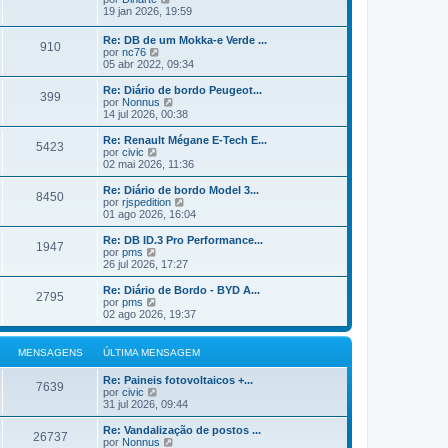
e
n
m
ú
e
19 jan 2026, 19:59
m
s
a
l
j
a
M
t
a
Re: DB de um Mokka-e Verde ...
g
e
i
910
a
V
por
nc76
e
n
m
ú
e
05 abr 2022, 09:34
m
s
a
l
j
a
M
t
a
Re: Diário de bordo Peugeot...
g
e
i
399
a
V
por
Nonnus
e
n
m
ú
e
14 jul 2026, 00:38
m
s
a
l
j
a
M
t
a
Re: Renault Mégane E-Tech E...
g
e
5423
i
a
V
por
civic
e
n
m
ú
e
02 mai 2026, 11:36
m
s
a
l
j
a
M
t
a
Re: Diário de bordo Model 3...
g
e
8450
i
a
V
por
rjspedition
e
n
m
ú
e
01 ago 2026, 16:04
m
s
a
l
j
a
M
t
a
Re: DB ID.3 Pro Performance...
g
e
1947
i
a
V
por
pms
e
n
m
ú
e
26 jul 2026, 17:27
m
s
a
l
j
a
M
t
a
Re: Diário de Bordo - BYD A...
g
e
2795
i
a
V
por
pms
e
n
m
ú
e
02 ago 2026, 19:37
m
s
a
l
j
a
M
t
a
g
e
i
a
MENSAGENS
ÚLTIMA MENSAGEM
e
n
m
ú
m
s
a
l
Re: Paineis fotovoltaicos +...
a
M
t
7639
V
por
civic
g
e
i
e
31 jul 2026, 09:44
e
n
m
j
m
s
a
a
Re: Vandalização de postos ...
a
M
26737
a
V
por
Nonnus
g
e