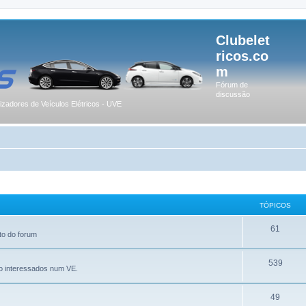
Clubelet
ricos.co
m
Fórum de
discussão
lizadores de Veículos Elétricos - UVE
TÓPICOS
61
to do forum
539
o interessados num VE.
49