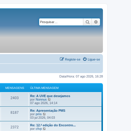
Pesquisar
Pesquisa avançad
Registe-se
Ligue-se
Data/Hora: 07 ago 2026, 16:28
MENSAGENS
ÚLTIMA MENSAGEM
Re: A UVE que desejamos
2403
V
por
Nonnus
e
07 ago 2026, 14:14
j
a
Re: Apresentação PMS
8187
a
V
por
pms
ú
e
03 jul 2026, 04:03
l
j
t
a
Re: 12.ª edição do Encontro...
2372
i
a
V
por
cfvp
m