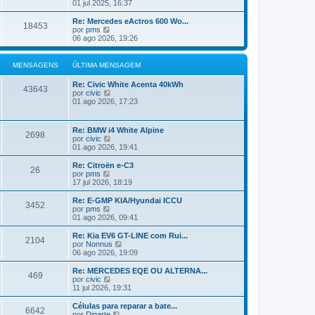
ú
e
01 jul 2025, 16:37
a
l
j
M
t
a
Re: Mercedes eActros 600 Wo...
e
18453
i
a
V
por
pms
n
m
ú
e
06 ago 2026, 19:26
s
a
l
j
a
M
t
a
g
e
i
a
MENSAGENS
ÚLTIMA MENSAGEM
e
n
m
ú
m
s
a
l
Re: Civic White Acenta 40kWh
a
M
t
43643
V
por
civic
g
e
i
e
01 ago 2026, 17:23
e
n
m
j
m
s
a
a
a
M
a
g
Re: BMW i4 White Alpine
e
2698
ú
e
V
por
civic
n
l
m
e
01 ago 2026, 19:41
s
t
j
a
i
a
g
Re: Citroën e-C3
m
26
a
e
V
por
pms
a
ú
m
e
17 jul 2026, 18:19
M
l
j
e
t
a
Re: E-GMP KIA/Hyundai ICCU
n
3452
i
a
V
por
pms
s
m
ú
e
01 ago 2026, 09:41
a
a
l
j
g
M
t
a
Re: Kia EV6 GT-LINE com Rui...
e
e
2104
i
a
V
por
Nonnus
m
n
m
ú
e
06 ago 2026, 19:09
s
a
l
j
a
M
t
a
Re: MERCEDES EQE OU ALTERNA...
g
e
469
i
a
V
por
civic
e
n
m
ú
e
11 jul 2026, 19:31
m
s
a
l
j
a
M
t
a
Células para reparar a bate...
g
e
6642
i
a
V
por
Dinarte