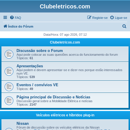
Clubeletricos.com
FAQ
Registe-se
Ligue-se
P
Índice do Fórum
e
Data/Hora: 07 ago 2026, 07:12
s
Clubeletricos.com
q
Discussão sobre o Forum
u
Aqui pode colocar as suas questões acerca do funcionamento do forum
Tópicos:
61
i
Apresentações
s
Aqui podem e devem apresentar-se e dizer-nos porque estão interessados
num VE.
a
Tópicos:
539
r
Eventos / convívios VE
Tópicos:
49
Página principal de Discussão e Notícias
Discussão geral sobre a Mobilidade Elétrica e notícias
Tópicos:
2147
Veículos elétricos e híbridos plug-in
Nissan
Fórum de discussão sobre os veículos elétricos da Nissan