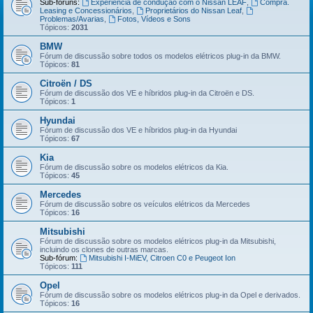
Sub-fóruns:
Experiência de condução com o Nissan LEAF
,
Compra.
Leasing e Concessionários
,
Proprietários do Nissan Leaf
,
Problemas/Avarias
,
Fotos, Vídeos e Sons
Tópicos:
2031
BMW
Fórum de discussão sobre todos os modelos elétricos plug-in da BMW.
Tópicos:
81
Citroën / DS
Fórum de discussão dos VE e híbridos plug-in da Citroën e DS.
Tópicos:
1
Hyundai
Fórum de discussão dos VE e híbridos plug-in da Hyundai
Tópicos:
67
Kia
Fórum de discussão sobre os modelos elétricos da Kia.
Tópicos:
45
Mercedes
Fórum de discussão sobre os veículos elétricos da Mercedes
Tópicos:
16
Mitsubishi
Fórum de discussão sobre os modelos elétricos plug-in da Mitsubishi,
incluindo os clones de outras marcas.
Sub-fórum:
Mitsubishi I-MiEV, Citroen C0 e Peugeot Ion
Tópicos:
111
Opel
Fórum de discussão sobre os modelos elétricos plug-in da Opel e derivados.
Tópicos:
16