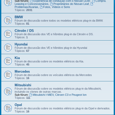
Sub-fóruns:
Experiência de condução com o Nissan LEAF
,
Compra.
Leasing e Concessionários
,
Proprietários do Nissan Leaf
,
Problemas/Avarias
,
Fotos, Vídeos e Sons
Tópicos:
2031
BMW
Fórum de discussão sobre todos os modelos elétricos plug-in da BMW.
Tópicos:
81
Citroën / DS
Fórum de discussão dos VE e híbridos plug-in da Citroën e DS.
Tópicos:
1
Hyundai
Fórum de discussão dos VE e híbridos plug-in da Hyundai
Tópicos:
67
Kia
Fórum de discussão sobre os modelos elétricos da Kia.
Tópicos:
45
Mercedes
Fórum de discussão sobre os veículos elétricos da Mercedes
Tópicos:
16
Mitsubishi
Fórum de discussão sobre os modelos elétricos plug-in da Mitsubishi,
incluindo os clones de outras marcas.
Sub-fórum:
Mitsubishi I-MiEV, Citroen C0 e Peugeot Ion
Tópicos:
111
Opel
Fórum de discussão sobre os modelos elétricos plug-in da Opel e derivados.
Tópicos:
16