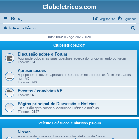
Clubeletricos.com
FAQ
Registe-se
Ligue-se
P
Índice do Fórum
e
Data/Hora: 06 ago 2026, 16:01
s
Clubeletricos.com
q
Discussão sobre o Forum
u
Aqui pode colocar as suas questões acerca do funcionamento do forum
Tópicos:
61
i
Apresentações
s
Aqui podem e devem apresentar-se e dizer-nos porque estão interessados
num VE.
a
Tópicos:
539
r
Eventos / convívios VE
Tópicos:
49
Página principal de Discussão e Notícias
Discussão geral sobre a Mobilidade Elétrica e notícias
Tópicos:
2147
Veículos elétricos e híbridos plug-in
Nissan
Fórum de discussão sobre os veículos elétricos da Nissan