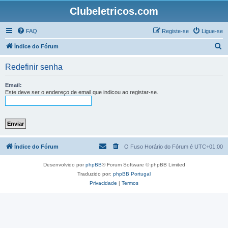
Clubeletricos.com
FAQ
Registe-se
Ligue-se
P
Índice do Fórum
e
Redefinir senha
s
q
Email:
Este deve ser o endereço de email que indicou ao registar-se.
u
i
s
a
r
Índice do Fórum
O Fuso Horário do Fórum é
UTC+01:00
Desenvolvido por
phpBB
® Forum Software © phpBB Limited
Traduzido por:
phpBB Portugal
Privacidade
|
Termos