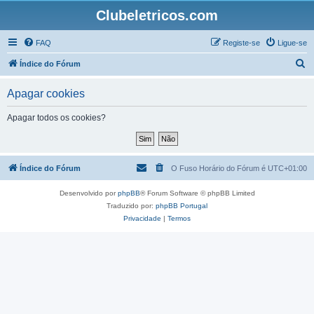
Clubeletricos.com
FAQ
Registe-se
Ligue-se
P
Índice do Fórum
e
Apagar cookies
s
q
Apagar todos os cookies?
u
i
s
Índice do Fórum
O Fuso Horário do Fórum é
UTC+01:00
a
Desenvolvido por
phpBB
® Forum Software © phpBB Limited
r
Traduzido por:
phpBB Portugal
Privacidade
|
Termos