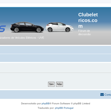
Clubelet
ricos.co
m
Fórum de
discussão
lizadores de Veículos Elétricos - UVE
Cont
Desenvolvido por
phpBB
® Forum Software © phpBB Limited
Traduzido por:
phpBB Portugal