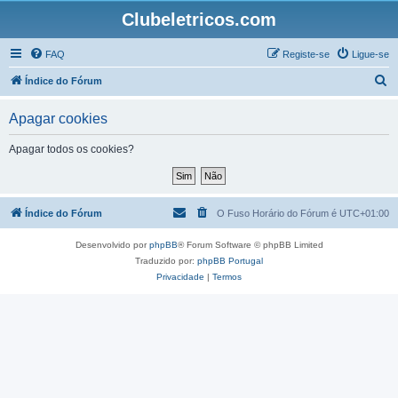
Clubeletricos.com
FAQ
Registe-se
Ligue-se
P
Índice do Fórum
e
Apagar cookies
s
q
Apagar todos os cookies?
u
i
s
Índice do Fórum
O Fuso Horário do Fórum é
UTC+01:00
a
Desenvolvido por
phpBB
® Forum Software © phpBB Limited
r
Traduzido por:
phpBB Portugal
Privacidade
|
Termos