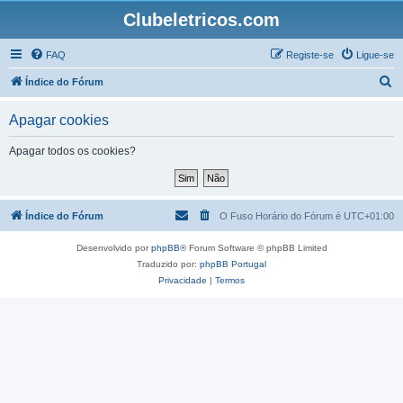
Clubeletricos.com
FAQ
Registe-se
Ligue-se
P
Índice do Fórum
e
Apagar cookies
s
q
Apagar todos os cookies?
u
i
s
Índice do Fórum
O Fuso Horário do Fórum é
UTC+01:00
a
Desenvolvido por
phpBB
® Forum Software © phpBB Limited
r
Traduzido por:
phpBB Portugal
Privacidade
|
Termos