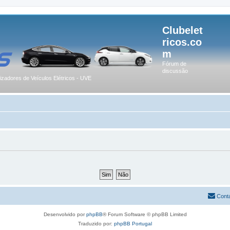
Clubelet
ricos.co
m
Fórum de
discussão
lizadores de Veículos Elétricos - UVE
Cont
Desenvolvido por
phpBB
® Forum Software © phpBB Limited
Traduzido por:
phpBB Portugal