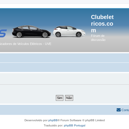
Clubelet
ricos.co
m
Fórum de
discussão
lizadores de Veículos Elétricos - UVE
Cont
Desenvolvido por
phpBB
® Forum Software © phpBB Limited
Traduzido por:
phpBB Portugal