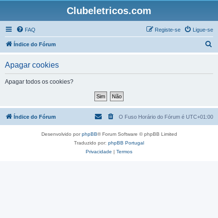
Clubeletricos.com
FAQ
Registe-se
Ligue-se
P
Índice do Fórum
e
Apagar cookies
s
q
Apagar todos os cookies?
u
i
s
Índice do Fórum
O Fuso Horário do Fórum é
UTC+01:00
a
Desenvolvido por
phpBB
® Forum Software © phpBB Limited
r
Traduzido por:
phpBB Portugal
Privacidade
|
Termos