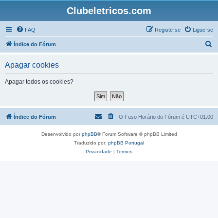
Clubeletricos.com
FAQ
Registe-se
Ligue-se
P
Índice do Fórum
e
Apagar cookies
s
q
Apagar todos os cookies?
u
i
s
Índice do Fórum
O Fuso Horário do Fórum é
UTC+01:00
a
Desenvolvido por
phpBB
® Forum Software © phpBB Limited
r
Traduzido por:
phpBB Portugal
Privacidade
|
Termos