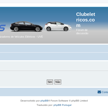
Clubelet
ricos.co
m
Fórum de
discussão
lizadores de Veículos Elétricos - UVE
Cont
Desenvolvido por
phpBB
® Forum Software © phpBB Limited
Traduzido por:
phpBB Portugal