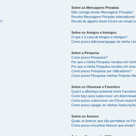
Sobre as Mensagens Privadas
Não consigo enviar Mensagens Privadas!
Recebo Mensagens Privadas indesejáveis!
e?
Recebi de alguém neste Fórum um email co
Sobre os Amigos e Inimigos
O que é a Lista de Amigos e Inimigos?
Como posso Adicionar/apagar de minha List
Sobre a Pesquisa
Como posso Pesquisar?
Por que a minha Pesquisa resultou em nen
Por que a minha Pesquisa resultou em uma
Como posso Pesquisar por Utilizadores?
Como posso Pesquisar minhas Próprias M
Sobre os Observar e Favoritos
Qual é a diferença existente entre Favorit
Como faço para subscrever um determinado
Como posso subscrever um Fórum específ
Como posso apagar as minhas Subscriçõe
Sobre os Anexos
Quais os Anexos que são permitidos no F
Como posso encontrar Anexos que enviei?