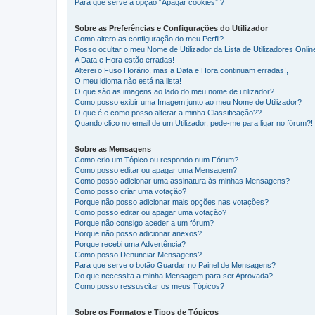
Para que serve a opção “Apagar cookies” ?
Sobre as Preferências e Configurações do Utilizador
Como altero as configuração do meu Perfil?
Posso ocultar o meu Nome de Utilizador da Lista de Utilizadores Onlin
A Data e Hora estão erradas!
Alterei o Fuso Horário, mas a Data e Hora continuam erradas!,
O meu idioma não está na lista!
O que são as imagens ao lado do meu nome de utilizador?
Como posso exibir uma Imagem junto ao meu Nome de Utilizador?
O que é e como posso alterar a minha Classificação??
Quando clico no email de um Utilizador, pede-me para ligar no fórum?!
Sobre as Mensagens
Como crio um Tópico ou respondo num Fórum?
Como posso editar ou apagar uma Mensagem?
Como posso adicionar uma assinatura às minhas Mensagens?
Como posso criar uma votação?
Porque não posso adicionar mais opções nas votações?
Como posso editar ou apagar uma votação?
Porque não consigo aceder a um fórum?
Porque não posso adicionar anexos?
Porque recebi uma Advertência?
Como posso Denunciar Mensagens?
Para que serve o botão Guardar no Painel de Mensagens?
Do que necessita a minha Mensagem para ser Aprovada?
Como posso ressuscitar os meus Tópicos?
Sobre os Formatos e Tipos de Tópicos