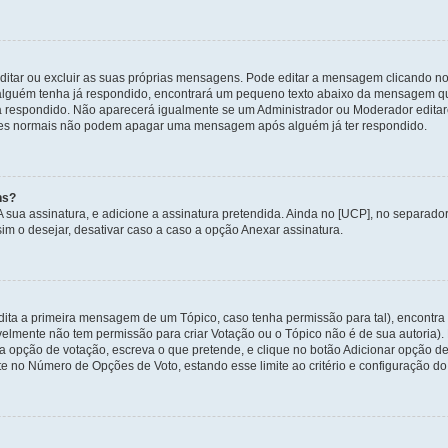
itar ou excluir as suas próprias mensagens. Pode editar a mensagem clicando no
alguém tenha já respondido, encontrará um pequeno texto abaixo da mensagem qu
ha respondido. Não aparecerá igualmente se um Administrador ou Moderador edit
izadores normais não podem apagar uma mensagem após alguém já ter respondido.
ns?
 A sua assinatura, e adicione a assinatura pretendida. Ainda no [UCP], no separa
m o desejar, desativar caso a caso a opção Anexar assinatura.
ita a primeira mensagem de um Tópico, caso tenha permissão para tal), encontra n
avelmente não tem permissão para criar Votação ou o Tópico não é de sua autoria)
opção de votação, escreva o que pretende, e clique no botão Adicionar opção de
ite no Número de Opções de Voto, estando esse limite ao critério e configuração do