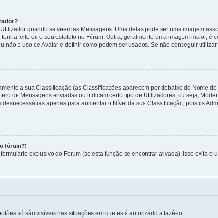
zador?
tilizador quando se veem as Mensagens. Uma delas pode ser uma imagem associa
 tenha feito ou o seu estatuto no Fórum. Outra, geralmente uma imagem maior, é
ou não o uso de Avatar e definir como podem ser usados. Se não conseguir utilizar
etamente a sua Classificação (as Classificações aparecem por debaixo do Nome de
úmero de Mensagens enviadas ou indicam certo tipo de Utilizadores, ou seja, Mode
 desnecessárias apenas para aumentar o Nível da sua Classificação, pois os Ad
no fórum?!
ormulário exclusivo do Fórum (se esta função se encontrar ativada). Isso evita o u
botões só são visíveis nas situações em que está autorizado a fazê-lo.