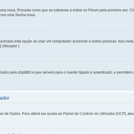
uma nova. Proceda como que se estivesse a entrar no Fórum pela primeira vez. C
s, com uma Senha nova.
inalar esta opção se usar um computador acessível a outras pessoas. Isso evita 
 Utilizador ]
iados pelo phpBB3 e que servem para o manter ligado e autenticado, e permitem 
zador
de Dados. Para alterá-las aceda ao Painel de Controlo do Utilizador [UCP], aba P