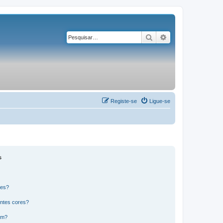
Pesquisar
Pesquisa avançad
Registe-se
Ligue-se
s
res?
ntes cores?
um?