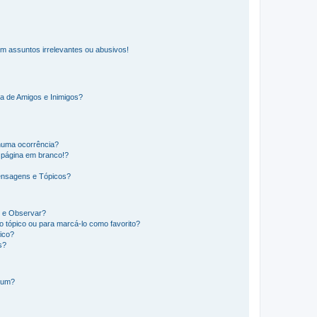
m assuntos irrelevantes ou abusivos!
a de Amigos e Inimigos?
huma ocorrência?
 página em branco!?
ensagens e Tópicos?
os e Observar?
 tópico ou para marcá-lo como favorito?
ico?
s?
órum?