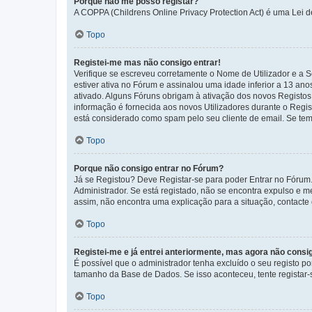
Porque não me posso registar?
A COPPA (Childrens Online Privacy Protection Act) é uma Lei 
Topo
Registei-me mas não consigo entrar!
Verifique se escreveu corretamente o Nome de Utilizador e a S
estiver ativa no Fórum e assinalou uma idade inferior a 13 an
ativado. Alguns Fóruns obrigam à ativação dos novos Registos. 
informação é fornecida aos novos Utilizadores durante o Regi
está considerado como spam pelo seu cliente de email. Se tem 
Topo
Porque não consigo entrar no Fórum?
Já se Registou? Deve Registar-se para poder Entrar no Fórum.
Administrador. Se está registado, não se encontra expulso e 
assim, não encontra uma explicação para a situação, contacte
Topo
Registei-me e já entrei anteriormente, mas agora não consi
É possível que o administrador tenha excluído o seu registo 
tamanho da Base de Dados. Se isso aconteceu, tente registar-s
Topo