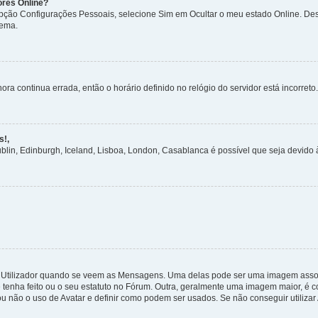
ores Online?
 opção Configurações Pessoais, selecione Sim em Ocultar o meu estado Online. De
tema.
ora continua errada, então o horário definido no relógio do servidor está incorreto.
s!,
ublin, Edinburgh, Iceland, Lisboa, London, Casablanca é possível que seja devido
tilizador quando se veem as Mensagens. Uma delas pode ser uma imagem associa
 tenha feito ou o seu estatuto no Fórum. Outra, geralmente uma imagem maior, é
ou não o uso de Avatar e definir como podem ser usados. Se não conseguir utilizar