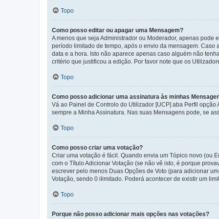
Topo
Como posso editar ou apagar uma Mensagem?
A menos que seja Administrador ou Moderador, apenas pode ed
período limitado de tempo, após o envio da mensagem. Caso 
data e a hora. Isto não aparece apenas caso alguém não ten
critério que justificou a edição. Por favor note que os Util
Topo
Como posso adicionar uma assinatura às minhas Mensage
Vá ao Painel de Controlo do Utilizador [UCP] aba Perfil opção
sempre a Minha Assinatura. Nas suas Mensagens pode, se assi
Topo
Como posso criar uma votação?
Criar uma votação é fácil. Quando envia um Tópico novo (ou Ed
com o Título Adicionar Votação (se não vê isto, é porque prov
escrever pelo menos Duas Opções de Voto (para adicionar uma 
Votação, sendo 0 ilimitado. Poderá acontecer de existir um lim
Topo
Porque não posso adicionar mais opções nas votações?