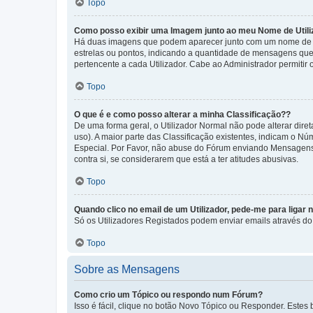
Topo
Como posso exibir uma Imagem junto ao meu Nome de Utili
Há duas imagens que podem aparecer junto com um nome de U
estrelas ou pontos, indicando a quantidade de mensagens que
pertencente a cada Utilizador. Cabe ao Administrador permitir 
Topo
O que é e como posso alterar a minha Classificação??
De uma forma geral, o Utilizador Normal não pode alterar dir
uso). A maior parte das Classificação existentes, indicam o N
Especial. Por Favor, não abuse do Fórum enviando Mensagens
contra si, se considerarem que está a ter atitudes abusivas.
Topo
Quando clico no email de um Utilizador, pede-me para ligar 
Só os Utilizadores Registados podem enviar emails através do f
Topo
Sobre as Mensagens
Como crio um Tópico ou respondo num Fórum?
Isso é fácil, clique no botão Novo Tópico ou Responder. Estes 