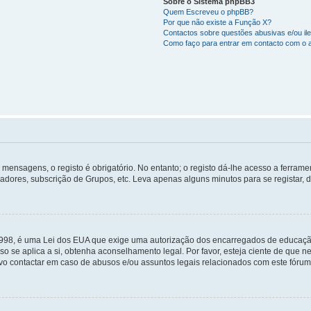
Sobre o Sistema phpBB3
Quem Escreveu o phpBB?
Por que não existe a Função X?
Contactos sobre questões abusivas e/ou ile
Como faço para entrar em contacto com o 
mensagens, o registo é obrigatório. No entanto; o registo dá-lhe acesso a ferramen
zadores, subscrição de Grupos, etc. Leva apenas alguns minutos para se registar, 
 1998, é uma Lei dos EUA que exige uma autorização dos encarregados de educaçã
so se aplica a si, obtenha aconselhamento legal. Por favor, esteja ciente de que
o contactar em caso de abusos e/ou assuntos legais relacionados com este fórum