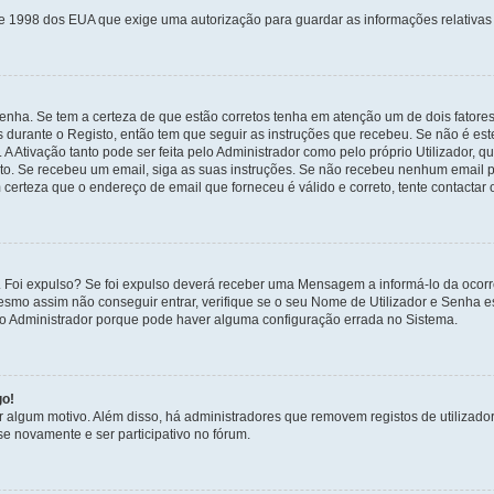
de 1998 dos EUA que exige uma autorização para guardar as informações relativa
enha. Se tem a certeza de que estão corretos tenha em atenção um de dois fatores
os durante o Registo, então tem que seguir as instruções que recebeu. Se não é es
A Ativação tanto pode ser feita pelo Administrador como pelo próprio Utilizador, q
sto. Se recebeu um email, siga as suas instruções. Se não recebeu nenhum email p
certeza que o endereço de email que forneceu é válido e correto, tente contactar 
 Foi expulso? Se foi expulso deverá receber uma Mensagem a informá-lo da ocorr
mesmo assim não conseguir entrar, verifique se o seu Nome de Utilizador e Senha
 o Administrador porque pode haver alguma configuração errada no Sistema.
go!
por algum motivo. Além disso, há administradores que removem registos de utiliz
e novamente e ser participativo no fórum.