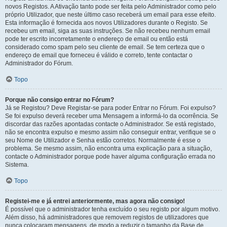
novos Registos. A Ativação tanto pode ser feita pelo Administrador como pelo
próprio Utilizador, que neste último caso receberá um email para esse efeito.
Esta informação é fornecida aos novos Utilizadores durante o Registo. Se
recebeu um email, siga as suas instruções. Se não recebeu nenhum email
pode ter escrito incorretamente o endereço de email ou então está
considerado como spam pelo seu cliente de email. Se tem certeza que o
endereço de email que forneceu é válido e correto, tente contactar o
Administrador do Fórum.
Topo
Porque não consigo entrar no Fórum?
Já se Registou? Deve Registar-se para poder Entrar no Fórum. Foi expulso?
Se foi expulso deverá receber uma Mensagem a informá-lo da ocorrência. Se
discordar das razões apontadas contacte o Administrador. Se está registado,
não se encontra expulso e mesmo assim não conseguir entrar, verifique se o
seu Nome de Utilizador e Senha estão corretos. Normalmente é esse o
problema. Se mesmo assim, não encontra uma explicação para a situação,
contacte o Administrador porque pode haver alguma configuração errada no
Sistema.
Topo
Registei-me e já entrei anteriormente, mas agora não consigo!
É possível que o administrador tenha excluído o seu registo por algum motivo.
Além disso, há administradores que removem registos de utilizadores que
nunca colocaram mensagens, de modo a reduzir o tamanho da Base de