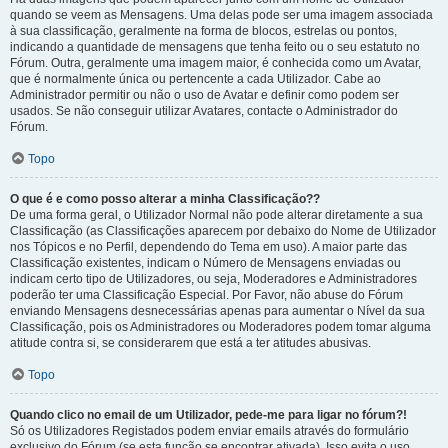
quando se veem as Mensagens. Uma delas pode ser uma imagem associada
à sua classificação, geralmente na forma de blocos, estrelas ou pontos,
indicando a quantidade de mensagens que tenha feito ou o seu estatuto no
Fórum. Outra, geralmente uma imagem maior, é conhecida como um Avatar,
que é normalmente única ou pertencente a cada Utilizador. Cabe ao
Administrador permitir ou não o uso de Avatar e definir como podem ser
usados. Se não conseguir utilizar Avatares, contacte o Administrador do
Fórum.
Topo
O que é e como posso alterar a minha Classificação??
De uma forma geral, o Utilizador Normal não pode alterar diretamente a sua
Classificação (as Classificações aparecem por debaixo do Nome de Utilizador
nos Tópicos e no Perfil, dependendo do Tema em uso). A maior parte das
Classificação existentes, indicam o Número de Mensagens enviadas ou
indicam certo tipo de Utilizadores, ou seja, Moderadores e Administradores
poderão ter uma Classificação Especial. Por Favor, não abuse do Fórum
enviando Mensagens desnecessárias apenas para aumentar o Nível da sua
Classificação, pois os Administradores ou Moderadores podem tomar alguma
atitude contra si, se considerarem que está a ter atitudes abusivas.
Topo
Quando clico no email de um Utilizador, pede-me para ligar no fórum?!
Só os Utilizadores Registados podem enviar emails através do formulário
exclusivo do Fórum (se esta função se encontrar ativada). Isso evita o uso