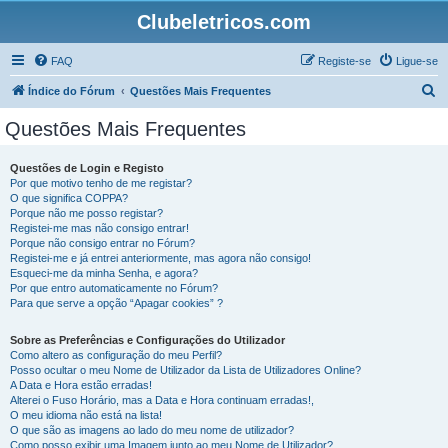
Clubeletricos.com
FAQ
Registe-se
Ligue-se
P
Índice do Fórum
Questões Mais Frequentes
e
Questões Mais Frequentes
s
q
Questões de Login e Registo
Por que motivo tenho de me registar?
u
O que significa COPPA?
i
Porque não me posso registar?
Registei-me mas não consigo entrar!
s
Porque não consigo entrar no Fórum?
Registei-me e já entrei anteriormente, mas agora não consigo!
a
Esqueci-me da minha Senha, e agora?
r
Por que entro automaticamente no Fórum?
Para que serve a opção “Apagar cookies” ?
Sobre as Preferências e Configurações do Utilizador
Como altero as configuração do meu Perfil?
Posso ocultar o meu Nome de Utilizador da Lista de Utilizadores Online?
A Data e Hora estão erradas!
Alterei o Fuso Horário, mas a Data e Hora continuam erradas!,
O meu idioma não está na lista!
O que são as imagens ao lado do meu nome de utilizador?
Como posso exibir uma Imagem junto ao meu Nome de Utilizador?