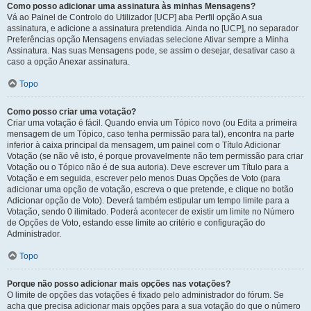
Como posso adicionar uma assinatura às minhas Mensagens?
Vá ao Painel de Controlo do Utilizador [UCP] aba Perfil opção A sua
assinatura, e adicione a assinatura pretendida. Ainda no [UCP], no separador
Preferências opção Mensagens enviadas selecione Ativar sempre a Minha
Assinatura. Nas suas Mensagens pode, se assim o desejar, desativar caso a
caso a opção Anexar assinatura.
Topo
Como posso criar uma votação?
Criar uma votação é fácil. Quando envia um Tópico novo (ou Edita a primeira
mensagem de um Tópico, caso tenha permissão para tal), encontra na parte
inferior à caixa principal da mensagem, um painel com o Título Adicionar
Votação (se não vê isto, é porque provavelmente não tem permissão para criar
Votação ou o Tópico não é de sua autoria). Deve escrever um Título para a
Votação e em seguida, escrever pelo menos Duas Opções de Voto (para
adicionar uma opção de votação, escreva o que pretende, e clique no botão
Adicionar opção de Voto). Deverá também estipular um tempo limite para a
Votação, sendo 0 ilimitado. Poderá acontecer de existir um limite no Número
de Opções de Voto, estando esse limite ao critério e configuração do
Administrador.
Topo
Porque não posso adicionar mais opções nas votações?
O limite de opções das votações é fixado pelo administrador do fórum. Se
acha que precisa adicionar mais opções para a sua votação do que o número