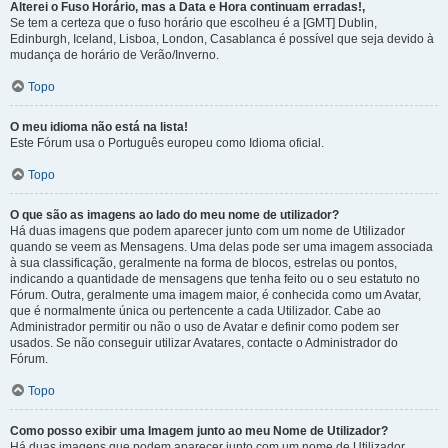
Alterei o Fuso Horário, mas a Data e Hora continuam erradas!,
Se tem a certeza que o fuso horário que escolheu é a [GMT] Dublin,
Edinburgh, Iceland, Lisboa, London, Casablanca é possível que seja devido à
mudança de horário de Verão/Inverno.
Topo
O meu idioma não está na lista!
Este Fórum usa o Português europeu como Idioma oficial.
Topo
O que são as imagens ao lado do meu nome de utilizador?
Há duas imagens que podem aparecer junto com um nome de Utilizador
quando se veem as Mensagens. Uma delas pode ser uma imagem associada
à sua classificação, geralmente na forma de blocos, estrelas ou pontos,
indicando a quantidade de mensagens que tenha feito ou o seu estatuto no
Fórum. Outra, geralmente uma imagem maior, é conhecida como um Avatar,
que é normalmente única ou pertencente a cada Utilizador. Cabe ao
Administrador permitir ou não o uso de Avatar e definir como podem ser
usados. Se não conseguir utilizar Avatares, contacte o Administrador do
Fórum.
Topo
Como posso exibir uma Imagem junto ao meu Nome de Utilizador?
Há duas imagens que podem aparecer junto com um nome de Utilizador