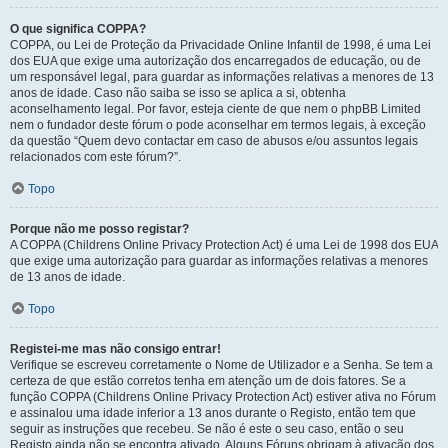
O que significa COPPA?
COPPA, ou Lei de Proteção da Privacidade Online Infantil de 1998, é uma Lei
dos EUA que exige uma autorização dos encarregados de educação, ou de
um responsável legal, para guardar as informações relativas a menores de 13
anos de idade. Caso não saiba se isso se aplica a si, obtenha
aconselhamento legal. Por favor, esteja ciente de que nem o phpBB Limited
nem o fundador deste fórum o pode aconselhar em termos legais, à exceção
da questão “Quem devo contactar em caso de abusos e/ou assuntos legais
relacionados com este fórum?”.
Topo
Porque não me posso registar?
A COPPA (Childrens Online Privacy Protection Act) é uma Lei de 1998 dos EUA
que exige uma autorização para guardar as informações relativas a menores
de 13 anos de idade.
Topo
Registei-me mas não consigo entrar!
Verifique se escreveu corretamente o Nome de Utilizador e a Senha. Se tem a
certeza de que estão corretos tenha em atenção um de dois fatores. Se a
função COPPA (Childrens Online Privacy Protection Act) estiver ativa no Fórum
e assinalou uma idade inferior a 13 anos durante o Registo, então tem que
seguir as instruções que recebeu. Se não é este o seu caso, então o seu
Registo ainda não se encontra ativado. Alguns Fóruns obrigam à ativação dos