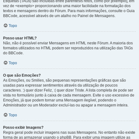
Etiquetas (TAGs) são incluídas entre parêntesis retos, como por [exemplo], em
vez de <exemplo> proporcionando uma maior facilidade na formatação dos
textos e mensagens dentro do Fórum. Para mais informações, consulte o Guia
BBCode, acessível através de um atalho no Painel de Mensagens.
Topo
Posso usar HTML?
Não, não é possível enviar Mensagens em HTML neste Fórum. A maioria dos
formatos utilizados no HTML podem ser reproduzidos na utilização das TAGs
do BBCode.
Topo
O que são Emoções?
As Emoções, ou Smilies, são pequenas representações gráficas que são
usadas para expressar sentimentos através da utilização de poucos
caracteres. :) quer dizer Feliz, :( quer dizer Triste. A lista completa de pode ser
vista no formulário junto à caixa de cada mensagem. Evite o uso excessivo de
Emoções, já que podem tornar uma Mensagem ilegível, podendo o
Administrador ou um Moderador excluí-las ou apagar a mensagem inteira.
Topo
Posso exibir Imagens?
Regra geral pode incluir imagens nas suas Mensagens. No entanto não existe
forma de as armazenar usando o phpBB. Para exibir uma imagem utilize as