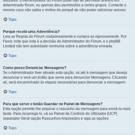
utilizador. O Administrador do Fórum pode não ter permitido anexos em
determinado fórum, ou apenas deu permissões a certos grupos. Contacte o
mesmo caso não saiba o motivo do porquê de não poder adicionar anexos.
Topo
Porque recebi uma Advertência?
Leia as Regras do Fórum cuidadosamente e cumpra-as rigorosamente. Por
Favor, note que esta é a decisão do Administrador do Fórum, e o phpBB
Limited não tem autoridade nenhuma sobre a advertência enviada.
Topo
Como posso Denunciar Mensagens?
Se o Administrador tiver ativado esta opção, vá até à mensagem que deseja
denunciar e verá um botão que serve para denunciar Mensagens. Clicando
ali, será encaminhado às etapas necessárias para denunciar a mensagem.
Topo
Para que serve o botão Guardar no Painel de Mensagens?
Esta opção permite-lhe arquivar o rascunho da mensagem para enviá-la mais
tarde. Para recarregá-lo, vá ao Painel de Controlo do Utilizador [UCP]
separador Geral opção Rascunhos Arquivados e siga as opções.
Topo