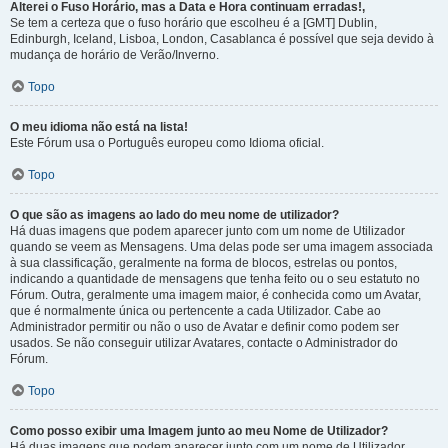
Alterei o Fuso Horário, mas a Data e Hora continuam erradas!,
Se tem a certeza que o fuso horário que escolheu é a [GMT] Dublin,
Edinburgh, Iceland, Lisboa, London, Casablanca é possível que seja devido à
mudança de horário de Verão/Inverno.
Topo
O meu idioma não está na lista!
Este Fórum usa o Português europeu como Idioma oficial.
Topo
O que são as imagens ao lado do meu nome de utilizador?
Há duas imagens que podem aparecer junto com um nome de Utilizador
quando se veem as Mensagens. Uma delas pode ser uma imagem associada
à sua classificação, geralmente na forma de blocos, estrelas ou pontos,
indicando a quantidade de mensagens que tenha feito ou o seu estatuto no
Fórum. Outra, geralmente uma imagem maior, é conhecida como um Avatar,
que é normalmente única ou pertencente a cada Utilizador. Cabe ao
Administrador permitir ou não o uso de Avatar e definir como podem ser
usados. Se não conseguir utilizar Avatares, contacte o Administrador do
Fórum.
Topo
Como posso exibir uma Imagem junto ao meu Nome de Utilizador?
Há duas imagens que podem aparecer junto com um nome de Utilizador