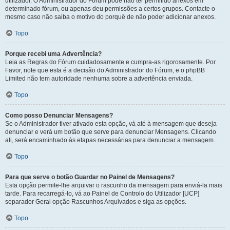
utilizador. O Administrador do Fórum pode não ter permitido anexos em
determinado fórum, ou apenas deu permissões a certos grupos. Contacte o
mesmo caso não saiba o motivo do porquê de não poder adicionar anexos.
Topo
Porque recebi uma Advertência?
Leia as Regras do Fórum cuidadosamente e cumpra-as rigorosamente. Por
Favor, note que esta é a decisão do Administrador do Fórum, e o phpBB
Limited não tem autoridade nenhuma sobre a advertência enviada.
Topo
Como posso Denunciar Mensagens?
Se o Administrador tiver ativado esta opção, vá até à mensagem que deseja
denunciar e verá um botão que serve para denunciar Mensagens. Clicando
ali, será encaminhado às etapas necessárias para denunciar a mensagem.
Topo
Para que serve o botão Guardar no Painel de Mensagens?
Esta opção permite-lhe arquivar o rascunho da mensagem para enviá-la mais
tarde. Para recarregá-lo, vá ao Painel de Controlo do Utilizador [UCP]
separador Geral opção Rascunhos Arquivados e siga as opções.
Topo