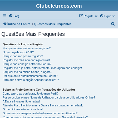
Clubeletricos.com
FAQ
Registe-se
Ligue-se
P
Índice do Fórum
Questões Mais Frequentes
e
Questões Mais Frequentes
s
q
Questões de Login e Registo
Por que motivo tenho de me registar?
u
O que significa COPPA?
i
Porque não me posso registar?
Registei-me mas não consigo entrar!
s
Porque não consigo entrar no Fórum?
Registei-me e já entrei anteriormente, mas agora não consigo!
a
Esqueci-me da minha Senha, e agora?
r
Por que entro automaticamente no Fórum?
Para que serve a opção “Apagar cookies” ?
Sobre as Preferências e Configurações do Utilizador
Como altero as configuração do meu Perfil?
Posso ocultar o meu Nome de Utilizador da Lista de Utilizadores Online?
A Data e Hora estão erradas!
Alterei o Fuso Horário, mas a Data e Hora continuam erradas!,
O meu idioma não está na lista!
O que são as imagens ao lado do meu nome de utilizador?
Como posso exibir uma Imagem junto ao meu Nome de Utilizador?