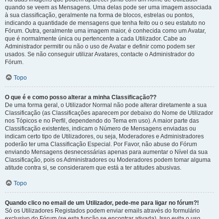
quando se veem as Mensagens. Uma delas pode ser uma imagem associada
à sua classificação, geralmente na forma de blocos, estrelas ou pontos,
indicando a quantidade de mensagens que tenha feito ou o seu estatuto no
Fórum. Outra, geralmente uma imagem maior, é conhecida como um Avatar,
que é normalmente única ou pertencente a cada Utilizador. Cabe ao
Administrador permitir ou não o uso de Avatar e definir como podem ser
usados. Se não conseguir utilizar Avatares, contacte o Administrador do
Fórum.
Topo
O que é e como posso alterar a minha Classificação??
De uma forma geral, o Utilizador Normal não pode alterar diretamente a sua
Classificação (as Classificações aparecem por debaixo do Nome de Utilizador
nos Tópicos e no Perfil, dependendo do Tema em uso). A maior parte das
Classificação existentes, indicam o Número de Mensagens enviadas ou
indicam certo tipo de Utilizadores, ou seja, Moderadores e Administradores
poderão ter uma Classificação Especial. Por Favor, não abuse do Fórum
enviando Mensagens desnecessárias apenas para aumentar o Nível da sua
Classificação, pois os Administradores ou Moderadores podem tomar alguma
atitude contra si, se considerarem que está a ter atitudes abusivas.
Topo
Quando clico no email de um Utilizador, pede-me para ligar no fórum?!
Só os Utilizadores Registados podem enviar emails através do formulário
exclusivo do Fórum (se esta função se encontrar ativada). Isso evita o uso