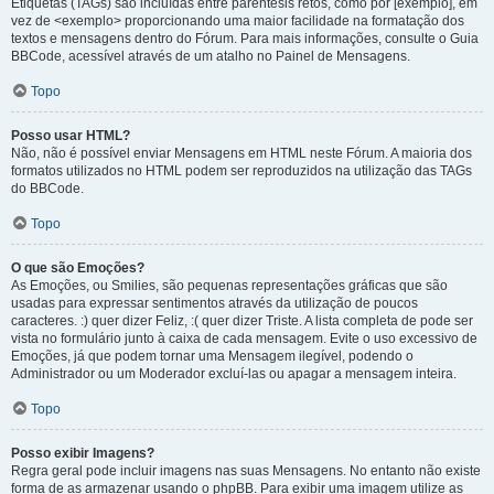
Etiquetas (TAGs) são incluídas entre parêntesis retos, como por [exemplo], em
vez de <exemplo> proporcionando uma maior facilidade na formatação dos
textos e mensagens dentro do Fórum. Para mais informações, consulte o Guia
BBCode, acessível através de um atalho no Painel de Mensagens.
Topo
Posso usar HTML?
Não, não é possível enviar Mensagens em HTML neste Fórum. A maioria dos
formatos utilizados no HTML podem ser reproduzidos na utilização das TAGs
do BBCode.
Topo
O que são Emoções?
As Emoções, ou Smilies, são pequenas representações gráficas que são
usadas para expressar sentimentos através da utilização de poucos
caracteres. :) quer dizer Feliz, :( quer dizer Triste. A lista completa de pode ser
vista no formulário junto à caixa de cada mensagem. Evite o uso excessivo de
Emoções, já que podem tornar uma Mensagem ilegível, podendo o
Administrador ou um Moderador excluí-las ou apagar a mensagem inteira.
Topo
Posso exibir Imagens?
Regra geral pode incluir imagens nas suas Mensagens. No entanto não existe
forma de as armazenar usando o phpBB. Para exibir uma imagem utilize as