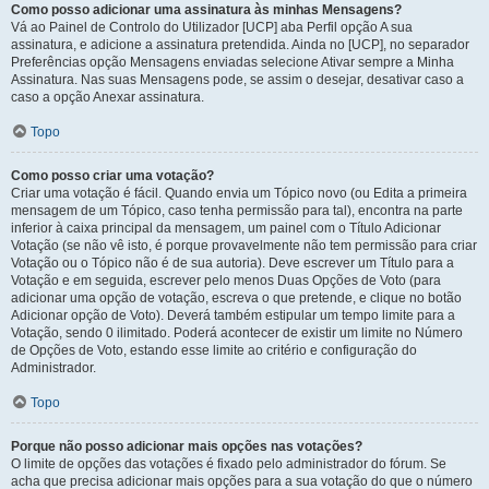
Como posso adicionar uma assinatura às minhas Mensagens?
Vá ao Painel de Controlo do Utilizador [UCP] aba Perfil opção A sua
assinatura, e adicione a assinatura pretendida. Ainda no [UCP], no separador
Preferências opção Mensagens enviadas selecione Ativar sempre a Minha
Assinatura. Nas suas Mensagens pode, se assim o desejar, desativar caso a
caso a opção Anexar assinatura.
Topo
Como posso criar uma votação?
Criar uma votação é fácil. Quando envia um Tópico novo (ou Edita a primeira
mensagem de um Tópico, caso tenha permissão para tal), encontra na parte
inferior à caixa principal da mensagem, um painel com o Título Adicionar
Votação (se não vê isto, é porque provavelmente não tem permissão para criar
Votação ou o Tópico não é de sua autoria). Deve escrever um Título para a
Votação e em seguida, escrever pelo menos Duas Opções de Voto (para
adicionar uma opção de votação, escreva o que pretende, e clique no botão
Adicionar opção de Voto). Deverá também estipular um tempo limite para a
Votação, sendo 0 ilimitado. Poderá acontecer de existir um limite no Número
de Opções de Voto, estando esse limite ao critério e configuração do
Administrador.
Topo
Porque não posso adicionar mais opções nas votações?
O limite de opções das votações é fixado pelo administrador do fórum. Se
acha que precisa adicionar mais opções para a sua votação do que o número