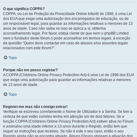
O que significa COPPA?
COPPA, ou Lei de Proteção da Privacidade Online Infantil de 1998, é uma Lei
dos EUA que exige uma autorização dos encarregados de educação, ou de
um responsável legal, para guardar as informações relativas a menores de 13
anos de idade. Caso não saiba se isso se aplica a si, obtenha
aconselhamento legal. Por favor, esteja ciente de que nem o phpBB Limited
nem o fundador deste fórum o pode aconselhar em termos legais, à exceção
da questão “Quem devo contactar em caso de abusos e/ou assuntos legais
relacionados com este fórum?”.
Topo
Porque não me posso registar?
A COPPA (Childrens Online Privacy Protection Act) é uma Lei de 1998 dos EUA
que exige uma autorização para guardar as informações relativas a menores
de 13 anos de idade.
Topo
Registei-me mas não consigo entrar!
Verifique se escreveu corretamente o Nome de Utilizador e a Senha. Se tem a
certeza de que estão corretos tenha em atenção um de dois fatores. Se a
função COPPA (Childrens Online Privacy Protection Act) estiver ativa no Fórum
e assinalou uma idade inferior a 13 anos durante o Registo, então tem que
seguir as instruções que recebeu. Se não é este o seu caso, então o seu
Registo ainda não se encontra ativado. Alguns Fóruns obrigam à ativação dos