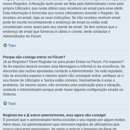
novos Registos. A Ativação tanto pode ser feita pelo Administrador como pelo
próprio Utilizador, que neste último caso receberá um email para esse efeito.
Esta informação é fornecida aos novos Utilizadores durante o Registo. Se
recebeu um email, siga as suas instruções. Se não recebeu nenhum email
pode ter escrito incorretamente o endereço de email ou então está
considerado como spam pelo seu cliente de email. Se tem certeza que o
endereço de email que forneceu é válido e correto, tente contactar o
Administrador do Fórum.
Topo
Porque não consigo entrar no Fórum?
Já se Registou? Deve Registar-se para poder Entrar no Fórum. Foi expulso?
Se foi expulso deverá receber uma Mensagem a informá-lo da ocorrência. Se
discordar das razões apontadas contacte o Administrador. Se está registado,
não se encontra expulso e mesmo assim não conseguir entrar, verifique se o
seu Nome de Utilizador e Senha estão corretos. Normalmente é esse o
problema. Se mesmo assim, não encontra uma explicação para a situação,
contacte o Administrador porque pode haver alguma configuração errada no
Sistema.
Topo
Registei-me e já entrei anteriormente, mas agora não consigo!
É possível que o administrador tenha excluído o seu registo por algum motivo.
Além disso, há administradores que removem registos de utilizadores que
nunca colocaram mensagens, de modo a reduzir o tamanho da Base de