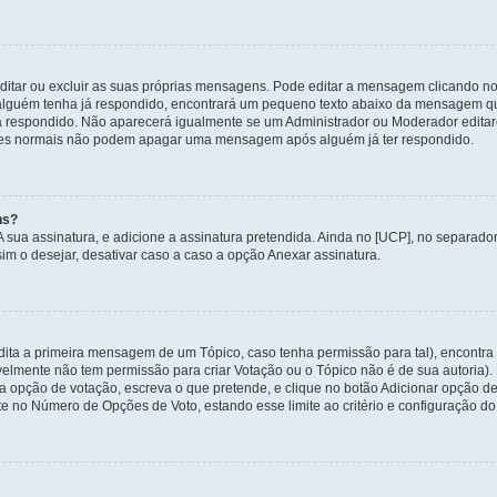
itar ou excluir as suas próprias mensagens. Pode editar a mensagem clicando no
alguém tenha já respondido, encontrará um pequeno texto abaixo da mensagem qu
ha respondido. Não aparecerá igualmente se um Administrador ou Moderador edit
izadores normais não podem apagar uma mensagem após alguém já ter respondido.
ns?
 A sua assinatura, e adicione a assinatura pretendida. Ainda no [UCP], no separa
m o desejar, desativar caso a caso a opção Anexar assinatura.
ita a primeira mensagem de um Tópico, caso tenha permissão para tal), encontra n
avelmente não tem permissão para criar Votação ou o Tópico não é de sua autoria)
opção de votação, escreva o que pretende, e clique no botão Adicionar opção de
ite no Número de Opções de Voto, estando esse limite ao critério e configuração do