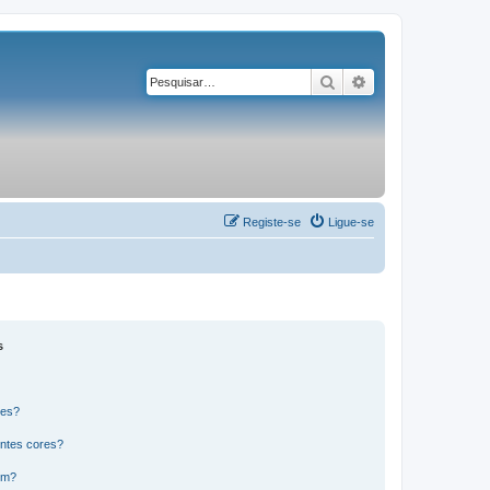
Pesquisar
Pesquisa avançad
Registe-se
Ligue-se
s
res?
ntes cores?
um?