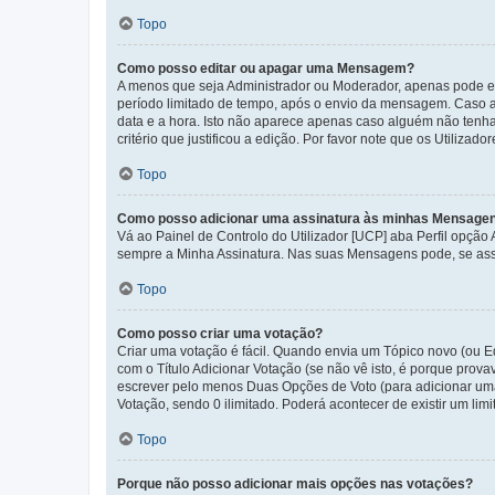
Topo
Como posso editar ou apagar uma Mensagem?
A menos que seja Administrador ou Moderador, apenas pode ed
período limitado de tempo, após o envio da mensagem. Caso 
data e a hora. Isto não aparece apenas caso alguém não ten
critério que justificou a edição. Por favor note que os Util
Topo
Como posso adicionar uma assinatura às minhas Mensage
Vá ao Painel de Controlo do Utilizador [UCP] aba Perfil opção
sempre a Minha Assinatura. Nas suas Mensagens pode, se assi
Topo
Como posso criar uma votação?
Criar uma votação é fácil. Quando envia um Tópico novo (ou Ed
com o Título Adicionar Votação (se não vê isto, é porque prov
escrever pelo menos Duas Opções de Voto (para adicionar uma 
Votação, sendo 0 ilimitado. Poderá acontecer de existir um lim
Topo
Porque não posso adicionar mais opções nas votações?