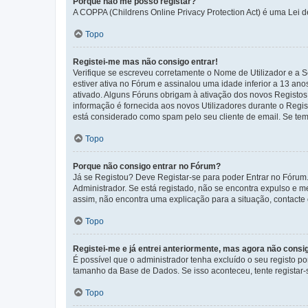
Porque não me posso registar?
A COPPA (Childrens Online Privacy Protection Act) é uma Lei 
Topo
Registei-me mas não consigo entrar!
Verifique se escreveu corretamente o Nome de Utilizador e a S
estiver ativa no Fórum e assinalou uma idade inferior a 13 an
ativado. Alguns Fóruns obrigam à ativação dos novos Registos. 
informação é fornecida aos novos Utilizadores durante o Regi
está considerado como spam pelo seu cliente de email. Se tem 
Topo
Porque não consigo entrar no Fórum?
Já se Registou? Deve Registar-se para poder Entrar no Fórum.
Administrador. Se está registado, não se encontra expulso e 
assim, não encontra uma explicação para a situação, contacte
Topo
Registei-me e já entrei anteriormente, mas agora não consi
É possível que o administrador tenha excluído o seu registo 
tamanho da Base de Dados. Se isso aconteceu, tente registar-s
Topo