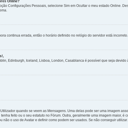
ores Online?
 opção Configurações Pessoais, selecione Sim em Ocultar o meu estado Online. De
tema.
ora continua errada, então o horário definido no relógio do servidor está incorreto.
s!,
ublin, Edinburgh, Iceland, Lisboa, London, Casablanca é possível que seja devido
tilizador quando se veem as Mensagens. Uma delas pode ser uma imagem associa
 tenha feito ou o seu estatuto no Fórum. Outra, geralmente uma imagem maior, é
ou não o uso de Avatar e definir como podem ser usados. Se não conseguir utilizar