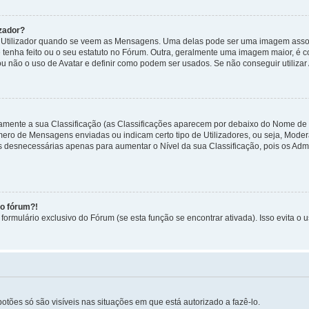
zador?
tilizador quando se veem as Mensagens. Uma delas pode ser uma imagem associa
 tenha feito ou o seu estatuto no Fórum. Outra, geralmente uma imagem maior, é
ou não o uso de Avatar e definir como podem ser usados. Se não conseguir utilizar
etamente a sua Classificação (as Classificações aparecem por debaixo do Nome de
úmero de Mensagens enviadas ou indicam certo tipo de Utilizadores, ou seja, Mode
 desnecessárias apenas para aumentar o Nível da sua Classificação, pois os Ad
no fórum?!
ormulário exclusivo do Fórum (se esta função se encontrar ativada). Isso evita o u
botões só são visíveis nas situações em que está autorizado a fazê-lo.