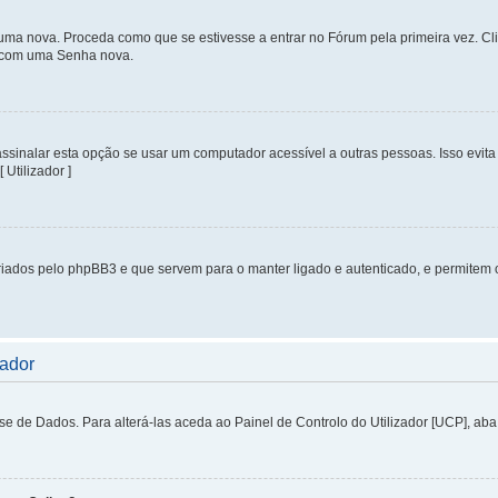
uma nova. Proceda como que se estivesse a entrar no Fórum pela primeira vez. C
s, com uma Senha nova.
inalar esta opção se usar um computador acessível a outras pessoas. Isso evita 
 Utilizador ]
iados pelo phpBB3 e que servem para o manter ligado e autenticado, e permitem 
zador
de Dados. Para alterá-las aceda ao Painel de Controlo do Utilizador [UCP], aba P