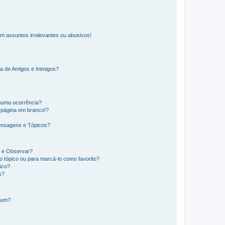
m assuntos irrelevantes ou abusivos!
a de Amigos e Inimigos?
huma ocorrência?
 página em branco!?
ensagens e Tópicos?
os e Observar?
 tópico ou para marcá-lo como favorito?
ico?
s?
órum?