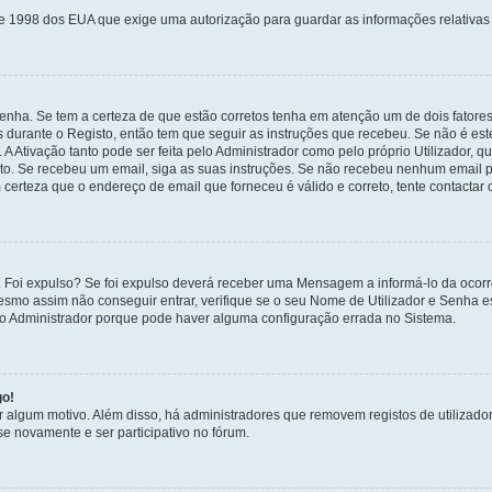
de 1998 dos EUA que exige uma autorização para guardar as informações relativa
enha. Se tem a certeza de que estão corretos tenha em atenção um de dois fatores
os durante o Registo, então tem que seguir as instruções que recebeu. Se não é es
A Ativação tanto pode ser feita pelo Administrador como pelo próprio Utilizador, q
sto. Se recebeu um email, siga as suas instruções. Se não recebeu nenhum email p
certeza que o endereço de email que forneceu é válido e correto, tente contactar 
 Foi expulso? Se foi expulso deverá receber uma Mensagem a informá-lo da ocorr
mesmo assim não conseguir entrar, verifique se o seu Nome de Utilizador e Senha
 o Administrador porque pode haver alguma configuração errada no Sistema.
go!
por algum motivo. Além disso, há administradores que removem registos de utiliz
e novamente e ser participativo no fórum.