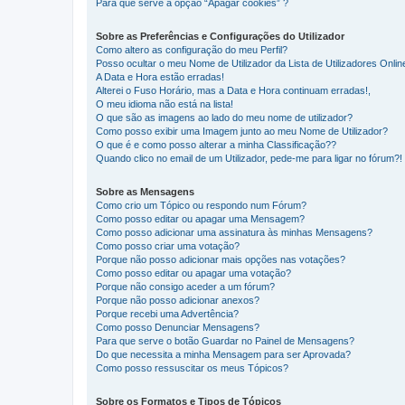
Para que serve a opção “Apagar cookies” ?
Sobre as Preferências e Configurações do Utilizador
Como altero as configuração do meu Perfil?
Posso ocultar o meu Nome de Utilizador da Lista de Utilizadores Onlin
A Data e Hora estão erradas!
Alterei o Fuso Horário, mas a Data e Hora continuam erradas!,
O meu idioma não está na lista!
O que são as imagens ao lado do meu nome de utilizador?
Como posso exibir uma Imagem junto ao meu Nome de Utilizador?
O que é e como posso alterar a minha Classificação??
Quando clico no email de um Utilizador, pede-me para ligar no fórum?!
Sobre as Mensagens
Como crio um Tópico ou respondo num Fórum?
Como posso editar ou apagar uma Mensagem?
Como posso adicionar uma assinatura às minhas Mensagens?
Como posso criar uma votação?
Porque não posso adicionar mais opções nas votações?
Como posso editar ou apagar uma votação?
Porque não consigo aceder a um fórum?
Porque não posso adicionar anexos?
Porque recebi uma Advertência?
Como posso Denunciar Mensagens?
Para que serve o botão Guardar no Painel de Mensagens?
Do que necessita a minha Mensagem para ser Aprovada?
Como posso ressuscitar os meus Tópicos?
Sobre os Formatos e Tipos de Tópicos