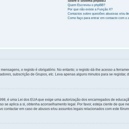
Sobre o Sistema phpBB3
Quem Escreveu o phpBB?
Por que não existe a Função X?
Contactos sobre questões abusivas e/ou ile
Como faço para entrar em contacto com o 
mensagens, o registo é obrigatório. No entanto; o registo dá-lhe acesso a ferramen
zadores, subscrição de Grupos, etc. Leva apenas alguns minutos para se registar, 
 1998, é uma Lei dos EUA que exige uma autorização dos encarregados de educaçã
so se aplica a si, obtenha aconselhamento legal. Por favor, esteja ciente de que
o contactar em caso de abusos e/ou assuntos legais relacionados com este fórum