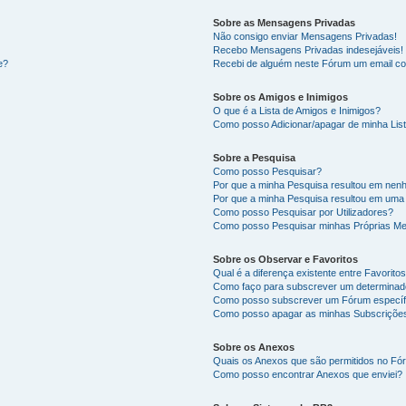
Sobre as Mensagens Privadas
Não consigo enviar Mensagens Privadas!
Recebo Mensagens Privadas indesejáveis!
e?
Recebi de alguém neste Fórum um email co
Sobre os Amigos e Inimigos
O que é a Lista de Amigos e Inimigos?
Como posso Adicionar/apagar de minha List
Sobre a Pesquisa
Como posso Pesquisar?
Por que a minha Pesquisa resultou em nen
Por que a minha Pesquisa resultou em uma
Como posso Pesquisar por Utilizadores?
Como posso Pesquisar minhas Próprias M
Sobre os Observar e Favoritos
Qual é a diferença existente entre Favorit
Como faço para subscrever um determinado
Como posso subscrever um Fórum específ
Como posso apagar as minhas Subscriçõe
Sobre os Anexos
Quais os Anexos que são permitidos no F
Como posso encontrar Anexos que enviei?