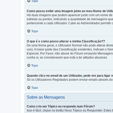
Topo
Como posso exibir uma Imagem junto ao meu Nome de Utili
Há duas imagens que podem aparecer junto com um nome de U
estrelas ou pontos, indicando a quantidade de mensagens que
pertencente a cada Utilizador. Cabe ao Administrador permitir 
Topo
O que é e como posso alterar a minha Classificação??
De uma forma geral, o Utilizador Normal não pode alterar dir
uso). A maior parte das Classificação existentes, indicam o N
Especial. Por Favor, não abuse do Fórum enviando Mensagens
contra si, se considerarem que está a ter atitudes abusivas.
Topo
Quando clico no email de um Utilizador, pede-me para ligar 
Só os Utilizadores Registados podem enviar emails através do f
Topo
Sobre as Mensagens
Como crio um Tópico ou respondo num Fórum?
Isso é fácil, clique no botão Novo Tópico ou Responder. Estes 